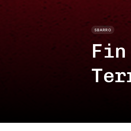
SBARRO
Fin
Ter