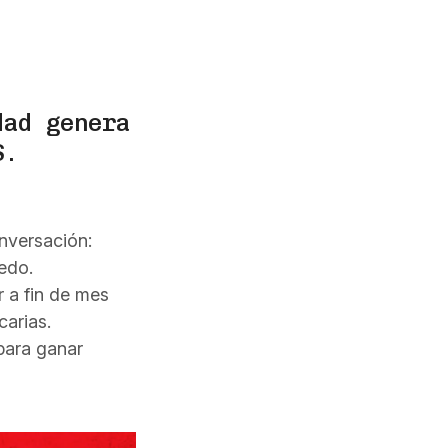
dad genera
S.
onversación:
edo.
 a fin de mes
carias.
para ganar